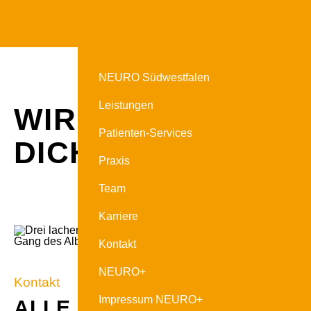
NEURO Südwestfalen
Leistungen
WIR SIND FÜR
Patienten-Services
DICH DA.
Praxis
Team
Karriere
Kontakt
NEURO+
Kontakt
Impressum NEURO+
ALLE INFORMATIONEN AN 