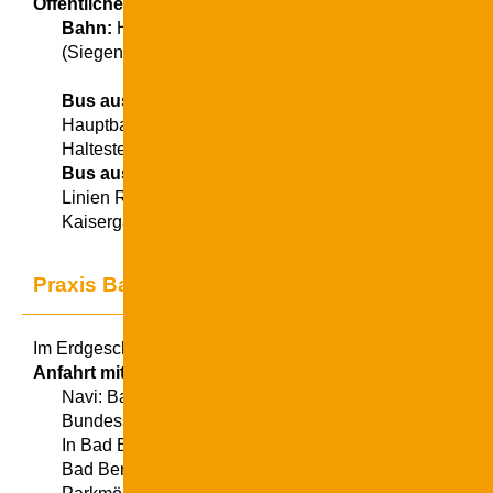
Öffentliche Verkehrsanbindung
Bahn:
Hauptbahnhof Siegen, dann ca. 10 Minuten (1 
(Siegen-Hbf - Bahnhofstraße - links auf die Sandstraße
Bus aus Richtung Siegen Mitte:
Ab ZOB Siegen (am
Hauptbahnhof) mit den Linien R 10, R 16, R 51, C 111 
Haltestelle Kaisergarten
Bus aus Richtung Siegen-Weidenau:
Ab ZOB Weiden
Linien R 10, R 16, R 27 , C111 und C 130 bis Haltestell
Kaisergarten
Praxis Bad Berleburg
Im Erdgeschoß der Helios-Klinik Bad Berleburg
Anfahrt mit dem Auto
Navi: Bad Berleburg, An der Gontardslust 7
Bundesstraße 62 (über Marburg-Siegen) oder 480 (von
In Bad Berleburg der Wegweisung Kreiskrankenhaus / H
Bad Berleburg folgen