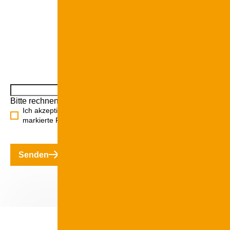
Bitte rechnen Sie 9 plus 6.
Ich akzeptiere die
Datenschutzbestimmungen
. // Mit *
markierte Felder sind Pflichtfelder.
Senden