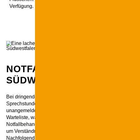
Verfügung.
NOTFALLTERMINE BEI NEU
SÜDWESTFALEN
Bei dringendem Bedarf kann der vorbehandelnde Arzt Patient
Sprechstunde anmelden, um eine bessere Planung zu ermög
unangemeldeten Notfällen entscheidet der Arzt nach Dringli
Warteliste, wann eine Behandlung erfolgen kann.
Notfallbehandlungen können zu längeren Wartezeiten führen 
um Verständnis.
Nachfolgend findest Du alle Informationen zu den Notfalldie