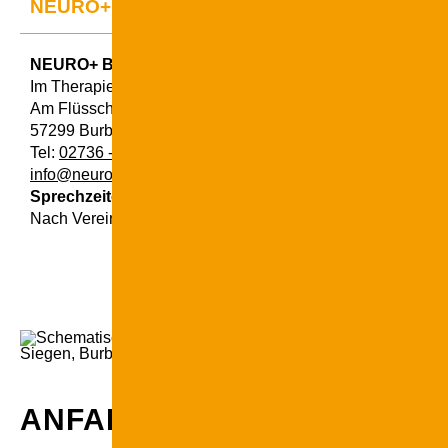
NEURO+ Burbach
NEURO+ Burbach
Im Therapiezentrum am Flüsschen
Am Flüsschen 12
57299 Burbach
Tel:
02736 - 4289910
info@neuro-suedwestfalen.de
Sprechzeiten
Nach Vereinbarung
ANFAHRT ZU DEN PRAXEN