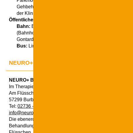
Parkmöglichkeiten am Krankenhaus
Gehbehinderte Patienten gelangen barrierefrei vom H
der Klinik zu den Praxisräumen auf der gleichen Ebene
Öffentliche Verkehrsanbindung
Bahn:
Bahnhof Bad Berleburg, dann ca. 15 Minuten 
(Bahnhofstraße - Sählingstraße - An der Odebornskirch
Gontardslust)
Bus:
Linie L190
NEURO+ Burbach
NEURO+ Burbach
Im Therapiezentrum am Flüsschen
Am Flüsschen 12
57299 Burbach
Tel:
02736 - 4289910
info@neuro-suedwestfalen.de
Die ebenerdig und barrierefrei erreichbaren Ordinations- u
Behandlungsräume befinden sich in Räumen der Praxiskli
Flüsschen. Vor dem Gebäude stehen ausreichend Parkplät