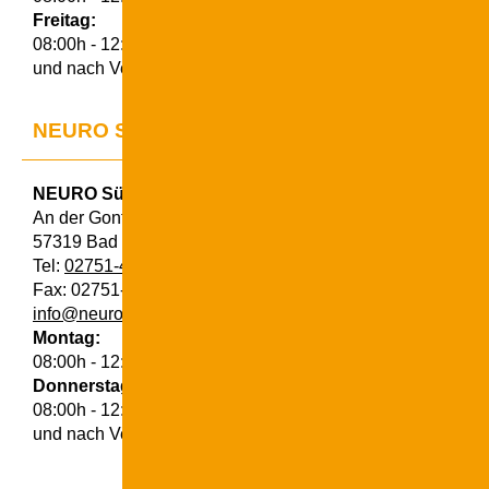
Freitag:
08:00h - 12:00h
und nach Vereinbarung
NEURO Südwestfalen Bad Berleburg
NEURO Südwestfalen Bad Berleburg
An der Gontardslust 7
57319 Bad Berleburg
Tel:
02751-411062
Fax: 02751-920026
info@neuro-suedwestfalen.de
Montag:
08:00h - 12:00h, 14:00h - 16:00h
Donnerstag:
08:00h - 12:00h, 14:00h - 16:00h
und nach Vereinbarung