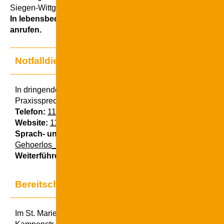
Siegen-Wittgenstein.
In lebensbedrohlichen Notfällen bitte den Notarzt über d
anrufen.
Notfalldienst Kreis Siegen-Wittgenstein
In dringenden, aber nicht lebensbedrohlichen Fällen steht
Praxissprechzeiten der ärztliche Bereitschaftsdienst zur Ve
Telefon:
116117
Website:
116117.de
(Hilfe zur Klärung, ob ein Notfall vorlie
Sprach- und / oder Hörgeschädigte:
E-Mail an
Gehoerlos_PS116117@kvwl.de
Weiterführende Infos:
www.kvwl.de/notfalldienst
Bereitschaftsdienst Praxis Siegen
Im St. Marien-Krankenhaus