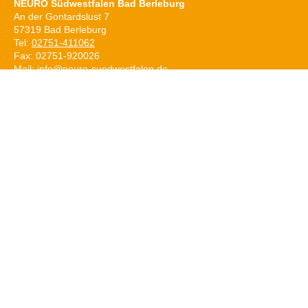
NEURO Südwestfalen Bad Berleburg
An der Gontardslust 7
57319 Bad Berleburg
Tel:
02751-411062
Fax: 02751-920026
Mail:
info@neuro-suedwestfalen.de
Montag:
08:00h - 12:00h, 14:00h - 16:00h
Donnerstag:
08:00h - 12:00h, 14:00h - 16:00h
und nach Vereinbarung
NEURO+ Burbach
Im Therapiezentrum am Flüsschen
Am Flüsschen 12
57299 Burbach
Tel:
02736-4289910
Mail:
info@neuro-suedwestfalen.de
Sprechzeiten
Nach Vereinbarung