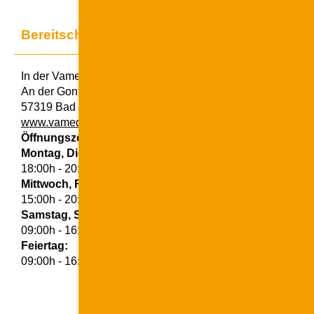
Bereitschaftsdienst-Praxis Bad Berleburg
In der Vamed-Klinik
An der Gontardslust 7
57319 Bad Berleburg
www.vamed-gesundheit.de/kliniken/bad-berleburg/
Öffnungszeiten
Montag, Dienstag, Donnerstag:
18:00h - 20:00h
Mittwoch, Freitag:
15:00h - 20:00h
Samstag, Sonntag:
09:00h - 16:00h
Feiertag:
09:00h - 16:00h