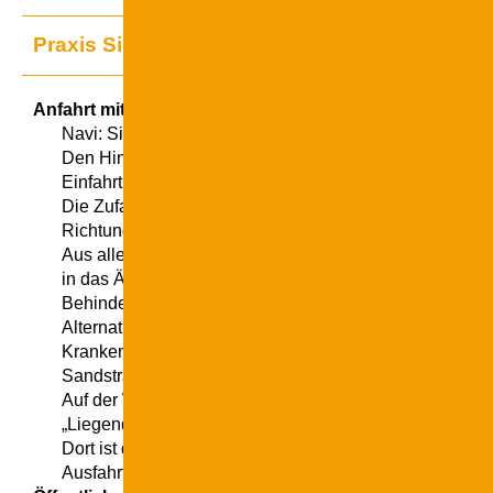
Praxis Siegen
Anfahrt mit dem Auto
Navi: Siegen, Sandstraße 140-144
Den Hinweisschildern Parkhaus folgen
Einfahrthöhe maximal 1,95 m ausgewiesen
Die Zufahrt zum Parkhaus ist direkt von der Sandstraß
Richtung Siegen kommend befahrbar
Aus allen Bereichen des Parkhauses gelangen Sie mit
in das Ärztehaus, ausgewiesene Parkplätze für Mensch
Behinderung sind vorhanden
Alternative Parkmöglichkeiten finden Sie am Marienkr
Krankentransporte (sitzend / liegend mit Taxi / KTW) Zu
Sandstraße aus
Auf der Westseite des Gebäudes durch die Schranke bis
„Liegendtransport“ vorfahren
Dort ist der Fahrstuhl direkt erreichbar
Ausfahrt über die Schranke zur Albertus-Magnus-Straß